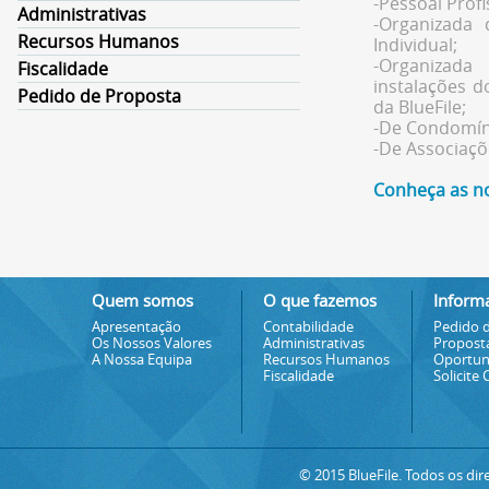
-Pessoal Profi
Administrativas
-Organizada
Recursos Humanos
Individual;
-Organiza
Fiscalidade
instalações d
Pedido de Proposta
da BlueFile;
-De Condomín
-De Associaçõ
Conheça as n
Quem somos
O que fazemos
Inform
Apresentação
Contabilidade
Pedido 
Os Nossos Valores
Administrativas
Propost
A Nossa Equipa
Recursos Humanos
Oportun
Fiscalidade
Solicite
© 2015 BlueFile. Todos os dir