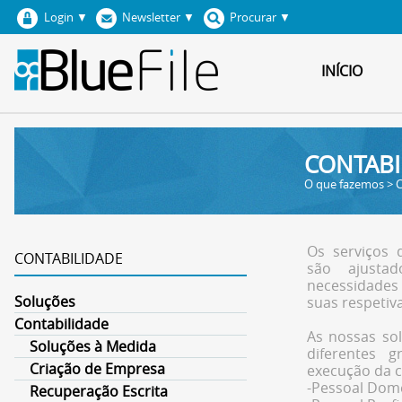
Login
▼
Newsletter
▼
Procurar
▼
INÍCIO
CONTABI
O que fazemos > C
Os serviços 
CONTABILIDADE
são ajust
necessidades
Soluções
suas respetiva
Contabilidade
As nossas so
Soluções à Medida
diferentes 
Criação de Empresa
execução da c
-Pessoal Domé
Recuperação Escrita