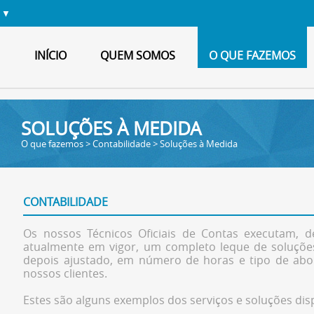
r
▼
INÍCIO
QUEM SOMOS
O QUE FAZEMOS
SOLUÇÕES À MEDIDA
O que fazemos > Contabilidade > Soluções à Medida
CONTABILIDADE
Os nossos Técnicos Oficiais de Contas executam, 
atualmente em vigor, um completo leque de soluções
depois ajustado, em número de horas e tipo de abo
nossos clientes.
Estes são alguns exemplos dos serviços e soluções dis