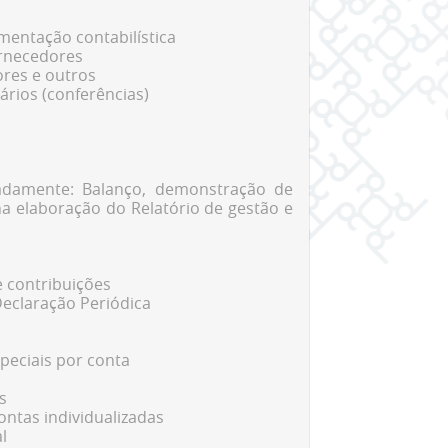
mentação contabilística
ornecedores
ores e outros
rios (conferências)
adamente: Balanço, demonstração de
na elaboração do Relatório de gestão e
 contribuições
Declaração Periódica
peciais por conta
s
ntas individualizadas
l