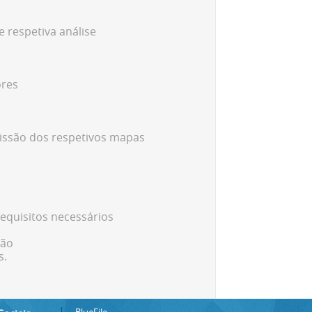
 respetiva análise
ores
missão dos respetivos mapas
equisitos necessários
ção
s.